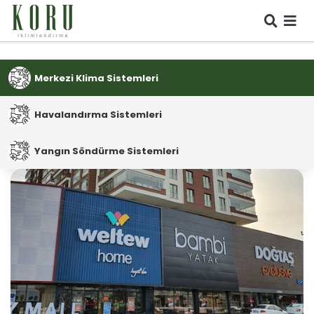
KURUMSAL
HİZMETLERİMİZ
Merkezi Klima Sistemleri
REFERANSLARIMIZ
&
Havalandırma Sistemleri
PROJELERİMİZ
İLETİŞİM
Yangın Söndürme Sistemleri